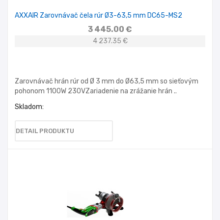
AXXAIR Zarovnávač čela rúr Ø3-63,5 mm DC65-MS2
3 445.00 €
4 237.35 €
Zarovnávač hrán rúr od Ø 3 mm do Ø63,5 mm so sieťovým
pohonom 1100W 230VZariadenie na zrážanie hrán ..
Skladom:
DETAIL PRODUKTU