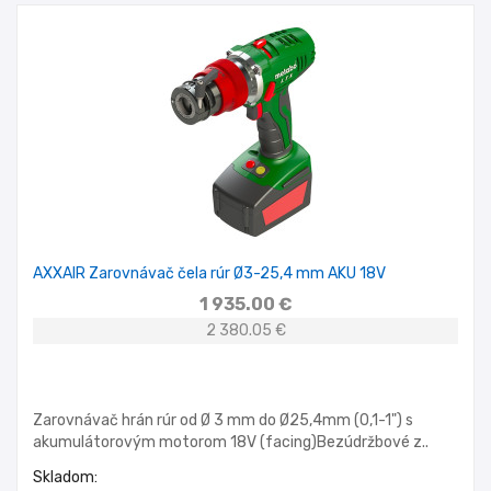
AXXAIR Zarovnávač čela rúr Ø3-25,4 mm AKU 18V
1 935.00 €
2 380.05 €
Zarovnávač hrán rúr od Ø 3 mm do Ø25,4mm (0,1-1") s
akumulátorovým motorom 18V (facing)Bezúdržbové z..
Skladom: