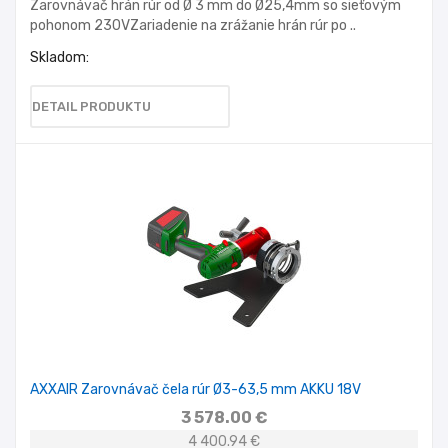
Zarovnávač hrán rúr od Ø 3 mm do Ø25,4mm so sieťovým
pohonom 230VZariadenie na zrážanie hrán rúr po ..
Skladom:
DETAIL PRODUKTU
AXXAIR Zarovnávač čela rúr Ø3-63,5 mm AKKU 18V
3 578.00 €
4 400.94 €