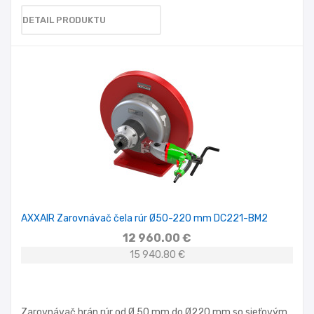
DETAIL PRODUKTU
AXXAIR Zarovnávač čela rúr Ø50-220 mm DC221-BM2
12 960.00 €
15 940.80 €
Zarovnávač hrán rúr od Ø 50 mm do Ø220 mm so sieťovým