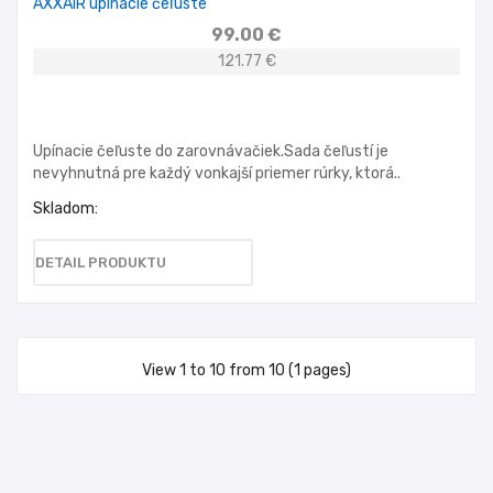
AXXAIR upínacie čeľuste
99.00 €
121.77 €
Upínacie čeľuste do zarovnávačiek.Sada čeľustí je
nevyhnutná pre každý vonkajší priemer rúrky, ktorá..
Skladom:
DETAIL PRODUKTU
View 1 to 10 from 10 (1 pages)