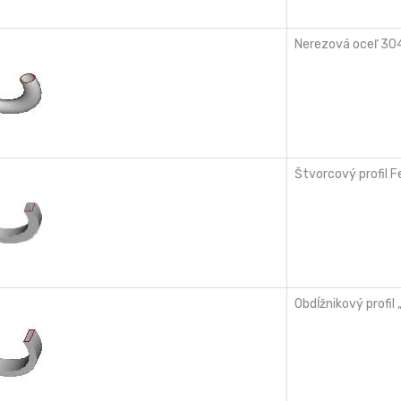
Nerezová oceľ 30
Štvorcový profil 
Obdĺžnikový profil