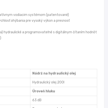
ovatívnym vodiacim systémom (patentované)
rýchlosť ohýbania pre vysoký výkon a presnosť
ača) hydraulické a programovateľné s digitálnym čítaním hodnôt
)
Nádrž na hydraulický olej
Hydraulický olej 200l
Úroveň hluku
63 dB