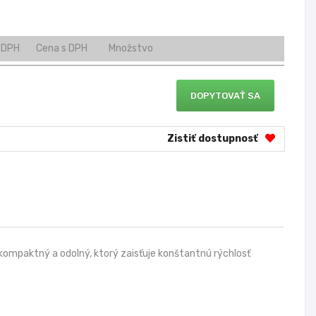
 DPH
Cena s DPH
Množstvo
DOPYTOVAŤ SA
Zistiť dostupnosť
 kompaktný a odolný, ktorý zaisťuje konštantnú rýchlosť