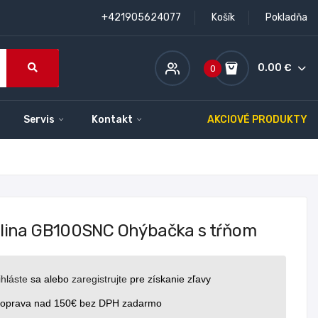
+421905624077
Košík
Pokladňa
0.00 €
0
Servis
Kontakt
AKCIOVÉ PRODUKTY
lina GB100SNC Ohýbačka s tŕňom
ihláste
sa alebo
zaregistrujte
pre získanie zľavy
oprava nad 150€ bez DPH zadarmo