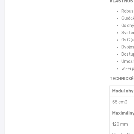
VLASTNOST
Robust
Guľôč
Os ohý
Systé
Os C (
Dvojos
Dostup
Umožňu
Wi-Fi 
TECHNICKÉ
Modul ohy
55 cm3
Maximálny
120 mm