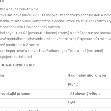
I:
ná a pevná konštrukcia
ková liatinová hlava GS500 s vysokou mechanickou odolnosťou a in
bania, reťaz a valec, kompaktné a odolné, ktoré zaisťujú konštantnú 
m vyťahovania tŕňa poháňaný valcom
uhol ohybu), os X2 (posunutie bočnej strany) a os Y2 (posun posilňov
ové manuálne polohovanie vretenového stroja (Y1=posuv a B=rotácia
né predĺženie o 2 metre
je importovať a konvertovať súbory .iges Tekla a .dxf (voliteľné)
pripojenie na internet
 ÚDAJE GB100 S NC:
bu
Maximálny uhol ohybu
195 °C
 vonkajší priemer
Inštalovaný výkon
5 kW