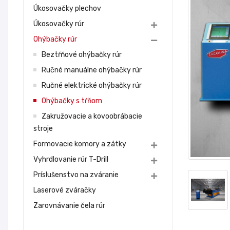
Úkosovačky plechov
Úkosovačky rúr
Ohýbačky rúr
Beztŕňové ohýbačky rúr
Ručné manuálne ohýbačky rúr
Ručné elektrické ohýbačky rúr
Ohýbačky s tŕňom
Zakružovacie a kovoobrábacie
stroje
Formovacie komory a zátky
Vyhrdlovanie rúr T-Drill
Príslušenstvo na zváranie
Laserové zváračky
Zarovnávanie čela rúr