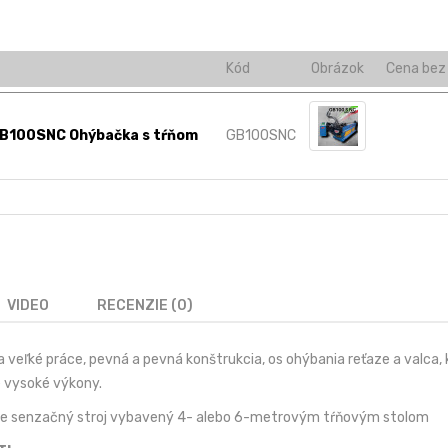
Kód
Obrázok
Cena bez
GB100SNC Ohýbačka s tŕňom
GB100SNC
VIDEO
RECENZIE (0)
na veľké práce, pevná a pevná konštrukcia, os ohýbania reťaze a valca,
 vysoké výkony.
je senzačný stroj vybavený 4- alebo 6-metrovým tŕňovým stolom