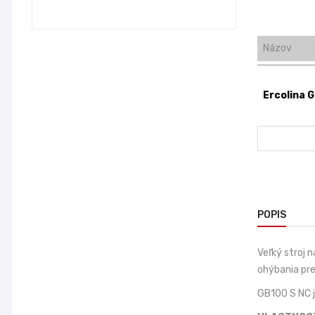
Názov
Ercolina 
POPIS
Veľký stroj 
ohýbania pre
GB100 S NC 