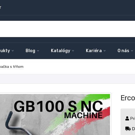
r
ukty
Blog
Katalógy
Kariéra
O nás
bačka s tŕňom
Erco
Pr
D