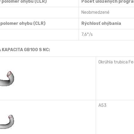
 polomer ohybu (CLR)
Počet uložených progr
Neobmedzené
 polomer ohybu (CLR)
Rýchlosť ohýbania
7,6°/s
 KAPACITA GB100 S NC:
Okrúhla trubica F
A53