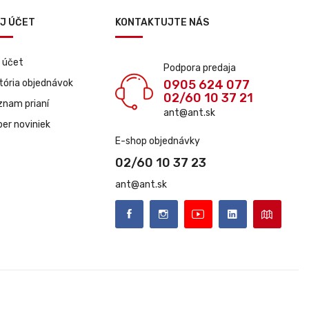
J ÚČET
KONTAKTUJTE NÁS
 účet
Podpora predaja
tória objednávok
0905 624 077
02/60 10 37 21
znam prianí
ant@ant.sk
er noviniek
E-shop objednávky
02/60 10 37 23
ant@ant.sk