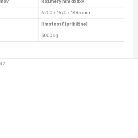
amov
Rozmery mm dxdxv
6200 x 1570 x 1485 mm
Hmotnosť (približne)
3000 kg
e42