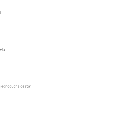
4
Fe42
 „jednoduchá cesta“