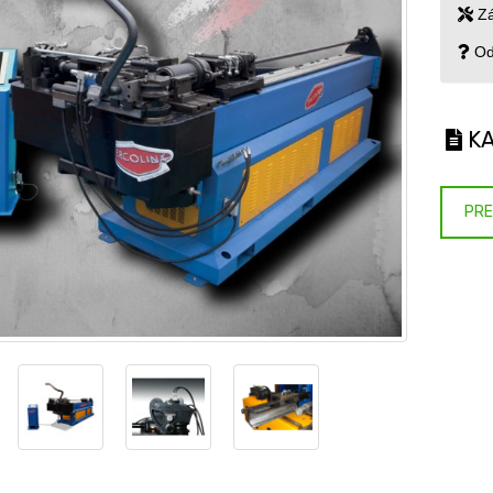
Zá
Od
KA
PRE